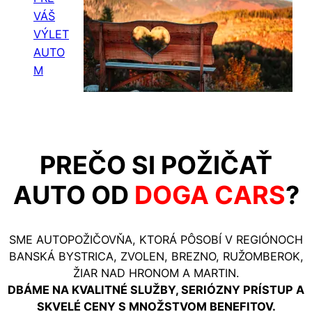
VÁŠ
VÝLET
AUTO
M
PREČO SI POŽIČAŤ
AUTO OD
DOGA CARS
?
SME AUTOPOŽIČOVŇA, KTORÁ PÔSOBÍ V REGIÓNOCH
BANSKÁ BYSTRICA, ZVOLEN, BREZNO, RUŽOMBEROK,
ŽIAR NAD HRONOM A MARTIN.
DBÁME NA KVALITNÉ SLUŽBY, SERIÓZNY PRÍSTUP A
SKVELÉ CENY S MNOŽSTVOM BENEFITOV.